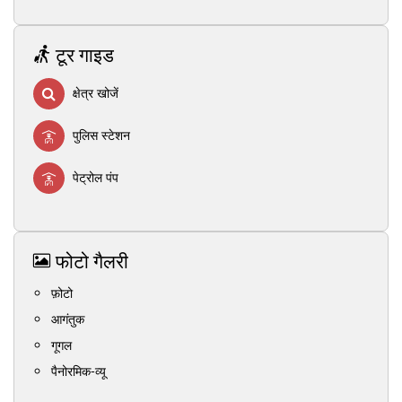
टूर गाइड
क्षेत्र खोजें
पुलिस स्टेशन
पेट्रोल पंप
फोटो गैलरी
फ़ोटो
आगंतुक
गूगल
पैनोरमिक-व्यू